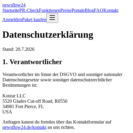
newsflow
24
Startseite
PR-Check
Funktionen
Preise
Portale
Blog
FAQ
Kontakt
Anmelden
Paket kaufen
Datenschutzerklärung
Stand:
20.7.2026
1. Verantwortlicher
Verantwortlicher im Sinne der DSGVO und sonstiger nationaler
Datenschutzgesetze sowie sonstiger datenschutzrechtlicher
Bestimmungen ist:
Kotzur LLC
5520 Glades Cut-off Road, R0550
34981 Fort Pierce, FL
USA
Anfragen kannst du formlos über das Kontaktformular auf
newsflow24.de
/kontakt
an uns richten.