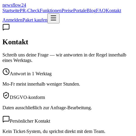
newsflow
24
Startseite
PR-Check
Funktionen
Preise
Portale
Blog
FAQ
Kontakt
Anmelden
Paket kaufen
Kontakt
Schreib uns deine Frage — wir antworten in der Regel innerhalb
eines Werktags.
Antwort in 1 Werktag
Mo-Fr meist innerhalb weniger Stunden.
DSGVO-konform
Daten ausschließlich zur Anfrage-Bearbeitung.
Persönlicher Kontakt
Kein Ticket-System, du sprichst direkt mit dem Team.