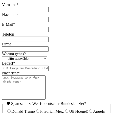
Vorname
*
Nachname
E-Mail
*
Telefon
Firma
Worum geht's?
Betreff
*
Nachricht
*
🛡️ Spamschutz: Wer ist deutscher Bundeskanzler?
Donald Trump
Friedrich Merz
Uli Hoeneß
Angela