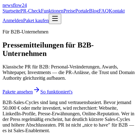
newsflow
24
Startseite
PR-Check
Funktionen
Preise
Portale
Blog
FAQ
Kontakt
Anmelden
Paket kaufen
Für
B2B-Unternehmen
Pressemitteilungen für B2B-
Unternehmen
Klassische PR für B2B: Personal-Veränderungen, Awards,
Whitepaper, Investments — die PR-Anlässe, die Trust und Domain
Authority gleichzeitig aufbauen.
Pakete ansehen
So funktioniert's
B2B-Sales-Cycles sind lang und vertrauensbasiert. Bevor jemand
50.000 € oder mehr investiert, wird recherchiert: Webseite,
LinkedIn-Profile, Presse-Erwähnungen, Online-Reputation. Wer in
der Press regelmäßig erscheint, hat deutlich kürzere Sales-Cycles
und höhere Abschlussraten. PR ist nicht „nice to have" für B2B —
es ist Sales-Enablement.