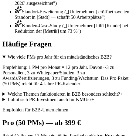
2026' ausgezeichnet")
Standort-Erweiterung („[Unternehmen] eröffnet zweiten
Standort in [Stadt] — schafft 50 Arbeitsplätze")
Kunden-Case-Study („[Unternehmen] hilft [Kunde] bei
Reduktion der [Metrik] um 73 %")
Häufige Fragen
Wie viele PMs pro Jahr für ein mittelständisches B2B?
+
Empfehlung: 1 PM pro Monat = 12 pro Jahr. Davon ~3 zu
Personalien, 3 zu Whitepaper/Studien, 3 zu
Awards/Zertifizierungen, 3 zu Funding/Wachstum. Das Pro-Paket
(50 PMs) reicht für 4 Jahre PR-Kalender.
Welche Themen funktionieren in B2B besonders schlecht?
+
Lohnt sich PR-Investment auch für KMUs?
+
Empfohlen für
B2B-Unternehmen
Pro (50 PMs)
— ab
399 €
Paket-Guthaben 12 Monate gültig, flexibel einlösbar. Bezahlung