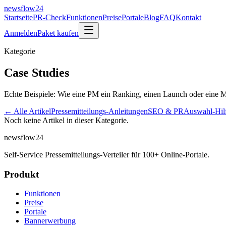
newsflow
24
Startseite
PR-Check
Funktionen
Preise
Portale
Blog
FAQ
Kontakt
Anmelden
Paket kaufen
Kategorie
Case Studies
Echte Beispiele: Wie eine PM ein Ranking, einen Launch oder eine M
← Alle Artikel
Pressemitteilungs-Anleitungen
SEO & PR
Auswahl-Hil
Noch keine Artikel in dieser Kategorie.
newsflow
24
Self-Service Pressemitteilungs-Verteiler für 100+ Online-Portale.
Produkt
Funktionen
Preise
Portale
Bannerwerbung