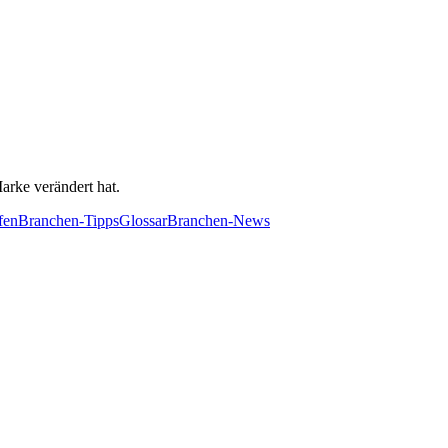
arke verändert hat.
fen
Branchen-Tipps
Glossar
Branchen-News