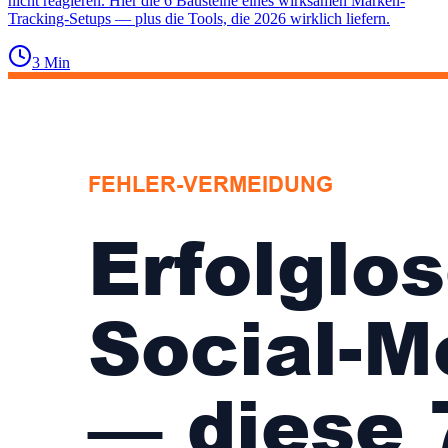
nicht reagieren. Hier die 6 Bausteine eines wirksamen Marken-
Tracking-Setups — plus die Tools, die 2026 wirklich liefern.
3
Min