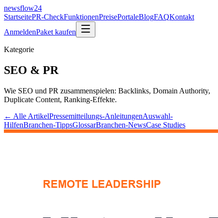
newsflow
24
Startseite
PR-Check
Funktionen
Preise
Portale
Blog
FAQ
Kontakt
Anmelden
Paket kaufen
Kategorie
SEO & PR
Wie SEO und PR zusammenspielen: Backlinks, Domain Authority,
Duplicate Content, Ranking-Effekte.
← Alle Artikel
Pressemitteilungs-Anleitungen
Auswahl-
Hilfen
Branchen-Tipps
Glossar
Branchen-News
Case Studies