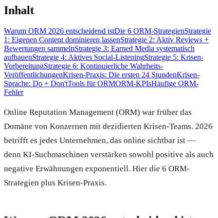
Inhalt
Warum ORM 2026 entscheidend ist
Die 6 ORM-Strategien
Strategie
1: Eigenen Content dominieren lassen
Strategie 2: Aktiv Reviews +
Bewertungen sammeln
Strategie 3: Earned Media systematisch
aufbauen
Strategie 4: Aktives Social-Listening
Strategie 5: Krisen-
Vorbereitung
Strategie 6: Kontinuierliche Wahrheits-
Veröffentlichungen
Krisen-Praxis: Die ersten 24 Stunden
Krisen-
Sprache: Do + Don't
Tools für ORM
ORM-KPIs
Häufige ORM-
Fehler
Online Reputation Management (ORM) war früher das
Domäne von Konzernen mit dezidierten Krisen-Teams. 2026
betrifft es jedes Unternehmen, das online sichtbar ist —
denn KI-Suchmaschinen verstärken sowohl positive als auch
negative Erwähnungen exponentiell. Hier die 6 ORM-
Strategien plus Krisen-Praxis.