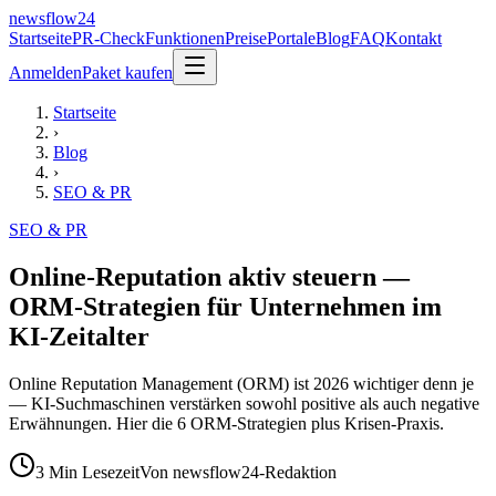
newsflow
24
Startseite
PR-Check
Funktionen
Preise
Portale
Blog
FAQ
Kontakt
Anmelden
Paket kaufen
Startseite
›
Blog
›
SEO & PR
SEO & PR
Online-Reputation aktiv steuern —
ORM-Strategien für Unternehmen im
KI-Zeitalter
Online Reputation Management (ORM) ist 2026 wichtiger denn je
— KI-Suchmaschinen verstärken sowohl positive als auch negative
Erwähnungen. Hier die 6 ORM-Strategien plus Krisen-Praxis.
3
Min Lesezeit
Von
newsflow24-Redaktion