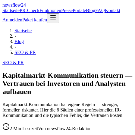
newsflow
24
Startseite
PR-Check
Funktionen
Preise
Portale
Blog
FAQ
Kontakt
Anmelden
Paket kaufen
Startseite
›
Blog
›
SEO & PR
SEO & PR
Kapitalmarkt-Kommunikation steuern —
Vertrauen bei Investoren und Analysten
aufbauen
Kapitalmarkt-Kommunikation hat eigene Regeln — strenger,
formeller, riskanter. Hier die 6 Säulen einer professionellen IR-
Kommunikation und die typischen Fehler, die Vertrauen kosten.
2
Min Lesezeit
Von
newsflow24-Redaktion