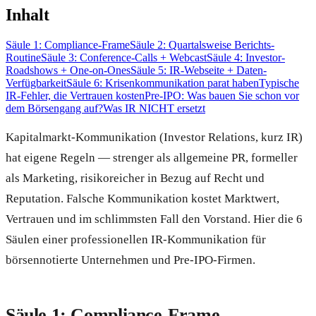
Inhalt
Säule 1: Compliance-Frame
Säule 2: Quartalsweise Berichts-
Routine
Säule 3: Conference-Calls + Webcast
Säule 4: Investor-
Roadshows + One-on-Ones
Säule 5: IR-Webseite + Daten-
Verfügbarkeit
Säule 6: Krisenkommunikation parat haben
Typische
IR-Fehler, die Vertrauen kosten
Pre-IPO: Was bauen Sie schon vor
dem Börsengang auf?
Was IR NICHT ersetzt
Kapitalmarkt-Kommunikation (Investor Relations, kurz IR)
hat eigene Regeln — strenger als allgemeine PR, formeller
als Marketing, risikoreicher in Bezug auf Recht und
Reputation. Falsche Kommunikation kostet Marktwert,
Vertrauen und im schlimmsten Fall den Vorstand. Hier die 6
Säulen einer professionellen IR-Kommunikation für
börsennotierte Unternehmen und Pre-IPO-Firmen.
Säule 1: Compliance-Frame