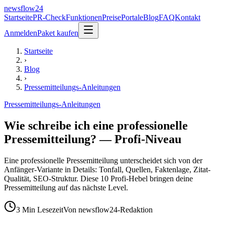
newsflow
24
Startseite
PR-Check
Funktionen
Preise
Portale
Blog
FAQ
Kontakt
Anmelden
Paket kaufen
Startseite
›
Blog
›
Pressemitteilungs-Anleitungen
Pressemitteilungs-Anleitungen
Wie schreibe ich eine professionelle
Pressemitteilung? — Profi-Niveau
Eine professionelle Pressemitteilung unterscheidet sich von der
Anfänger-Variante in Details: Tonfall, Quellen, Faktenlage, Zitat-
Qualität, SEO-Struktur. Diese 10 Profi-Hebel bringen deine
Pressemitteilung auf das nächste Level.
3
Min Lesezeit
Von
newsflow24-Redaktion