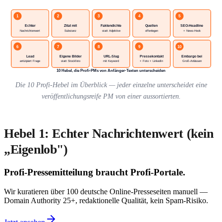
1
2
3
4
5
Echter
Zitat mit
Faktendichte
Quellen
SEO-Headline
Nachrichtenwert
Substanz
statt Adjektive
offenlegen
+ News-Hook
6
7
8
9
10
Lead
Eigene Bilder
URL-Slug
Pressekontakt
Embargo bei
antizipiert Frage
statt Stockfoto
mit Keyword
+ Foto + LinkedIn
Groß-Anlässen
10 Hebel, die Profi-PMs von Anfänger-Texten unterscheiden
Die 10 Profi-Hebel im Überblick — jeder einzelne unterscheidet eine
veröffentlichungsreife PM von einer aussortierten.
Hebel 1: Echter Nachrichtenwert (kein
„Eigenlob")
Profi-Pressemitteilung braucht Profi-Portale.
Wir kuratieren über 100 deutsche Online-Presseseiten manuell —
Domain Authority 25+, redaktionelle Qualität, kein Spam-Risiko.