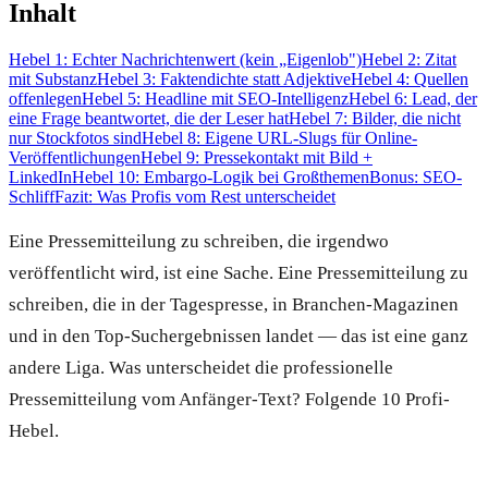
Inhalt
Hebel 1: Echter Nachrichtenwert (kein „Eigenlob")
Hebel 2: Zitat
mit Substanz
Hebel 3: Faktendichte statt Adjektive
Hebel 4: Quellen
offenlegen
Hebel 5: Headline mit SEO-Intelligenz
Hebel 6: Lead, der
eine Frage beantwortet, die der Leser hat
Hebel 7: Bilder, die nicht
nur Stockfotos sind
Hebel 8: Eigene URL-Slugs für Online-
Veröffentlichungen
Hebel 9: Pressekontakt mit Bild +
LinkedIn
Hebel 10: Embargo-Logik bei Großthemen
Bonus: SEO-
Schliff
Fazit: Was Profis vom Rest unterscheidet
Eine Pressemitteilung zu schreiben, die irgendwo
veröffentlicht wird, ist eine Sache. Eine Pressemitteilung zu
schreiben, die in der Tagespresse, in Branchen-Magazinen
und in den Top-Suchergebnissen landet — das ist eine ganz
andere Liga. Was unterscheidet die professionelle
Pressemitteilung vom Anfänger-Text? Folgende 10 Profi-
Hebel.