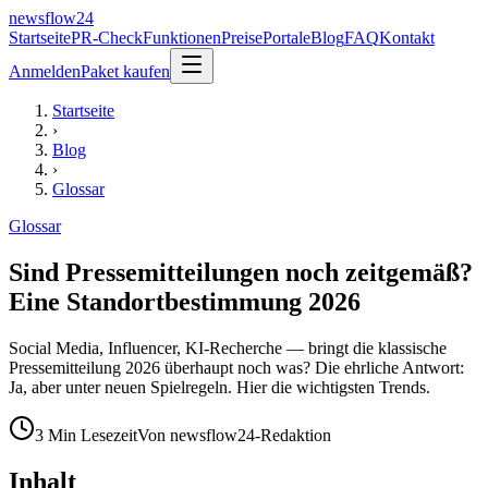
newsflow
24
Startseite
PR-Check
Funktionen
Preise
Portale
Blog
FAQ
Kontakt
Anmelden
Paket kaufen
Startseite
›
Blog
›
Glossar
Glossar
Sind Pressemitteilungen noch zeitgemäß?
Eine Standortbestimmung 2026
Social Media, Influencer, KI-Recherche — bringt die klassische
Pressemitteilung 2026 überhaupt noch was? Die ehrliche Antwort:
Ja, aber unter neuen Spielregeln. Hier die wichtigsten Trends.
3
Min Lesezeit
Von
newsflow24-Redaktion
Inhalt