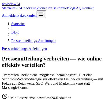
newsflow
24
Startseite
PR-Check
Funktionen
Preise
Portale
Blog
FAQ
Kontakt
Anmelden
Paket kaufen
Startseite
›
Blog
›
Pressemitteilungs-Anleitungen
Pressemitteilungs-Anleitungen
Pressemitteilung verbreiten — wie online
effektiv verteilen?
„Verbreiten" heißt nicht „möglichst überall posten". Hier eine
Schritt-für-Schritt-Strategie zur effektiven Online-Verbreitung — mit
Fokus auf Reichweite, SEO-Wert und Markenwirkung statt
Massengießkanne.
3
Min Lesezeit
Von
newsflow24-Redaktion