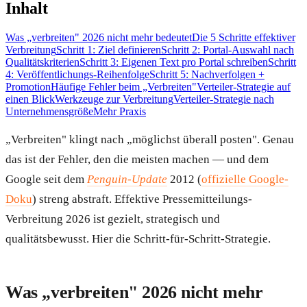
Inhalt
Was „verbreiten" 2026 nicht mehr bedeutet
Die 5 Schritte effektiver
Verbreitung
Schritt 1: Ziel definieren
Schritt 2: Portal-Auswahl nach
Qualitätskriterien
Schritt 3: Eigenen Text pro Portal schreiben
Schritt
4: Veröffentlichungs-Reihenfolge
Schritt 5: Nachverfolgen +
Promotion
Häufige Fehler beim „Verbreiten"
Verteiler-Strategie auf
einen Blick
Werkzeuge zur Verbreitung
Verteiler-Strategie nach
Unternehmensgröße
Mehr Praxis
„Verbreiten" klingt nach „möglichst überall posten". Genau
das ist der Fehler, den die meisten machen — und dem
Google seit dem
Penguin-Update
2012 (
offizielle Google-
Doku
) streng abstraft. Effektive Pressemitteilungs-
Verbreitung 2026 ist gezielt, strategisch und
qualitätsbewusst. Hier die Schritt-für-Schritt-Strategie.
Was „verbreiten" 2026 nicht mehr